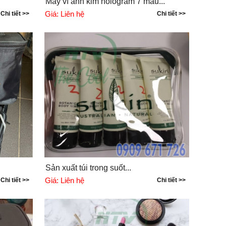
May ví ánh kim hologram 7 màu...
Giá:
Liên hệ
Chi tiết >>
Chi tiết >>
Sản xuất túi trong suốt...
Giá:
Liên hệ
Chi tiết >>
Chi tiết >>