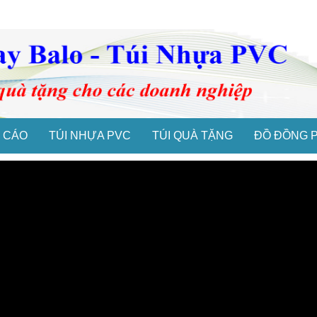
 CÁO
TÚI NHỰA PVC
TÚI QUÀ TẶNG
ĐỒ ĐỒNG 