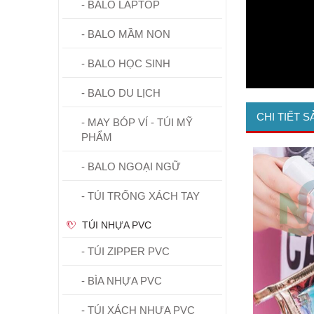
- BALO LAPTOP
- BALO MẦM NON
- BALO HỌC SINH
- BALO DU LỊCH
CHI TIẾT 
- MAY BÓP VÍ - TÚI MỸ
PHẨM
- BALO NGOẠI NGỮ
- TÚI TRỐNG XÁCH TAY
TÚI NHỰA PVC
- TÚI ZIPPER PVC
- BÌA NHỰA PVC
- TÚI XÁCH NHỰA PVC