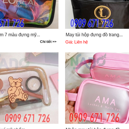
am 7 màu đựng mỹ...
May túi hộp đựng đồ trang...
Giá:
Liên hệ
Chi tiết >>