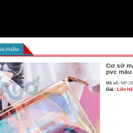
SẢN PHẨM
Cơ sở m
pvc màu
Mã số:
MP-2
Giá :
Liên Hệ