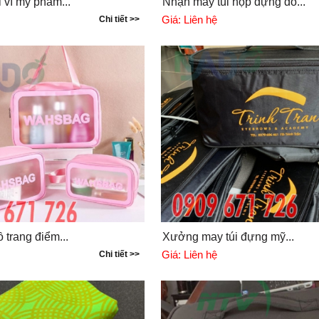
i ví mỹ phẩm...
Nhận may túi hộp đựng đồ...
Giá:
Liên hệ
Chi tiết >>
 trang điểm...
Xưởng may túi đựng mỹ...
Giá:
Liên hệ
Chi tiết >>