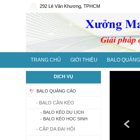
292 Lê Văn Khương, TPHCM
TRANG CHỦ
GIỚI THIỆU
BALO QUẢNG
DỊCH VỤ
BALO QUẢNG CÁO
- BALO CẦN KÉO
- BALO KÉO DU LỊCH
- BALO KÉO HỌC SINH
- CẶP DA ĐẠI HỘI