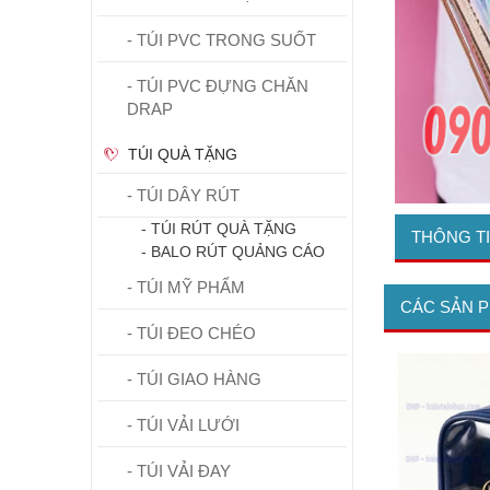
- TÚI PVC TRONG SUỐT
- TÚI PVC ĐỰNG CHĂN
DRAP
TÚI QUÀ TẶNG
- TÚI DÂY RÚT
- TÚI RÚT QUÀ TẶNG
THÔNG T
- BALO RÚT QUẢNG CÁO
- TÚI MỸ PHẨM
CÁC SẢN 
- TÚI ĐEO CHÉO
- TÚI GIAO HÀNG
- TÚI VẢI LƯỚI
- TÚI VẢI ĐAY