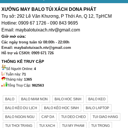
XƯỞNG MAY BALO TÚI XÁCH DONA PHÁT
Trụ sở: 292 Lê Văn Khương, P Thới An, Q 12, TpHCM
Hotline: 0909 67 1726 - 090 843 9695
Email: maybalotuixach.ntv@gmail.com
Giờ mở cửa:
Các ngày trong tuần từ 08:00h - 22:00h
Email: maybalotuixach.ntv@gmail.com
Hỗ trợ và CSKH: 0909 671 726
THỐNG KÊ TRUY CẬP
Số Người Online:
4
Tuần này:
71
Tháng này:
1365
Tổng Truy Cập:
982563
BALO
BALO MAM NON
BALO HOC SINH
BALO KEO
BALO KÉO DU LỊCH
BALO KÉO HỌC SINH
BALO LAPTOP
BALO NGOAI NGU
CAP DA
TUI DEO CHEO
TUI GIAO HANG
TUI THOI TRANG
TUI XACH
TUI MY PHAM
TUI TRONG