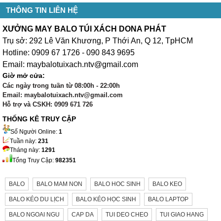
THÔNG TIN LIÊN HỆ
XƯỞNG MAY BALO TÚI XÁCH DONA PHÁT
Trụ sở: 292 Lê Văn Khương, P Thới An, Q 12, TpHCM
Hotline: 0909 67 1726 - 090 843 9695
Email: maybalotuixach.ntv@gmail.com
Giờ mở cửa:
Các ngày trong tuần từ 08:00h - 22:00h
Email: maybalotuixach.ntv@gmail.com
Hỗ trợ và CSKH: 0909 671 726
THỐNG KÊ TRUY CẬP
Số Người Online:
1
Tuần này:
231
Tháng này:
1291
Tổng Truy Cập:
982351
BALO
BALO MAM NON
BALO HOC SINH
BALO KEO
BALO KÉO DU LỊCH
BALO KÉO HỌC SINH
BALO LAPTOP
BALO NGOAI NGU
CAP DA
TUI DEO CHEO
TUI GIAO HANG