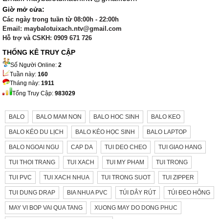
Giờ mở cửa:
Các ngày trong tuần từ 08:00h - 22:00h
Email: maybalotuixach.ntv@gmail.com
Hỗ trợ và CSKH: 0909 671 726
THỐNG KÊ TRUY CẬP
Số Người Online:
2
Tuần này:
160
Tháng này:
1911
Tổng Truy Cập:
983029
BALO
BALO MAM NON
BALO HOC SINH
BALO KEO
BALO KÉO DU LỊCH
BALO KÉO HỌC SINH
BALO LAPTOP
BALO NGOAI NGU
CAP DA
TUI DEO CHEO
TUI GIAO HANG
TUI THOI TRANG
TUI XACH
TUI MY PHAM
TUI TRONG
TUI PVC
TUI XACH NHUA
TUI TRONG SUOT
TUI ZIPPER
TUI DUNG DRAP
BIA NHUA PVC
TÚI DÂY RÚT
TÚI ĐEO HÔNG
MAY VI BOP VAI QUA TANG
XUONG MAY DO DONG PHUC