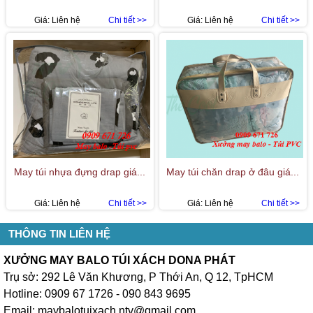
Giá:
Liên hệ
Chi tiết >>
Giá:
Liên hệ
Chi tiết >>
May túi nhựa đựng drap giá...
May túi chăn drap ở đâu giá...
Giá:
Liên hệ
Chi tiết >>
Giá:
Liên hệ
Chi tiết >>
THÔNG TIN LIÊN HỆ
XƯỞNG MAY BALO TÚI XÁCH DONA PHÁT
Trụ sở: 292 Lê Văn Khương, P Thới An, Q 12, TpHCM
Hotline: 0909 67 1726 - 090 843 9695
Email: maybalotuixach.ntv@gmail.com