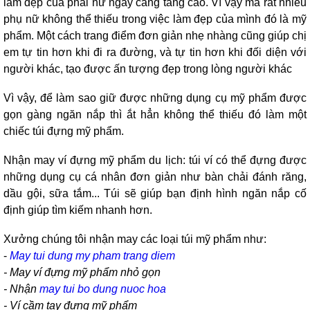
làm đẹp của phái nữ ngày càng tăng cao. Vì vậy mà rất nhiều
phụ nữ không thể thiếu trong việc làm đẹp của mình đó là mỹ
phẩm. Một cách trang điểm đơn giản nhẹ nhàng cũng giúp chị
em tự tin hơn khi đi ra đường, và tự tin hơn khi đối diện với
người khác, tạo được ấn tượng đẹp trong lòng người khác
Vì vậy, để làm sao giữ được những dụng cụ mỹ phẩm được
gọn gàng ngăn nắp thì ắt hẳn không thể thiếu đó làm một
chiếc túi đựng mỹ phẩm.
Nhận may ví đựng mỹ phẩm du lịch: túi ví có thể đựng được
những dụng cụ cá nhân đơn giản như bàn chải đánh răng,
dầu gội, sữa tắm... Túi sẽ giúp bạn định hình ngăn nắp cố
định giúp tìm kiếm nhanh hơn.
Xưởng chúng tôi nhận may các loại túi mỹ phẩm như:
-
May tui dung my pham trang diem
- May ví đựng mỹ phẩm nhỏ gọn
- Nhận
may tui bo dung nuoc hoa
- Ví cầm tay đựng mỹ phẩm