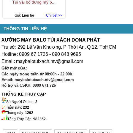
Túi vải bố đựng mỹ p...
Giá:
Liên hệ
Chi tiết >>
THÔNG TIN LIÊN HỆ
XƯỞNG MAY BALO TÚI XÁCH DONA PHÁT
Trụ sở: 292 Lê Văn Khương, P Thới An, Q 12, TpHCM
Hotline: 0909 67 1726 - 090 843 9695
Email: maybalotuixach.ntv@gmail.com
Giờ mở cửa:
Các ngày trong tuần từ 08:00h - 22:00h
Email: maybalotuixach.ntv@gmail.com
Hỗ trợ và CSKH: 0909 671 726
THỐNG KÊ TRUY CẬP
Số Người Online:
2
Tuần này:
232
Tháng này:
1292
Tổng Truy Cập:
982352