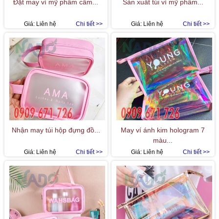
Đặt may ví mỹ phẩm cầm...
Sản xuất túi ví mỹ phẩm...
Giá:
Liên hệ
Chi tiết >>
Giá:
Liên hệ
Chi tiết >>
Nhận may túi hộp đựng đồ...
May ví ánh kim hologram 7
màu...
Giá:
Liên hệ
Chi tiết >>
Giá:
Liên hệ
Chi tiết >>