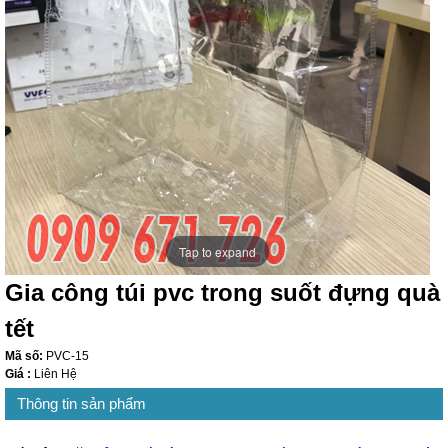
Tap to expand
Gia công túi pvc trong suốt đựng quà
tết
Mã số:
PVC-15
Giá :
Liên Hệ
Thông tin sản phẩm