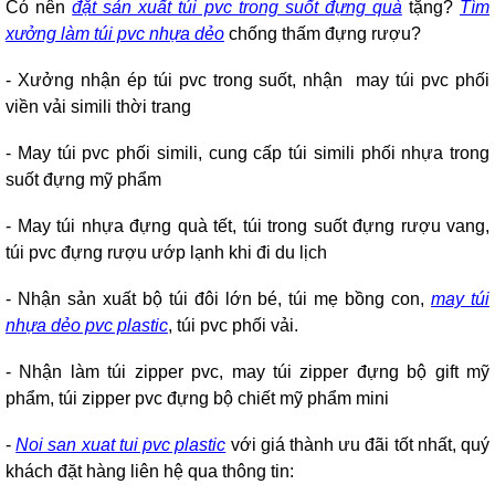
Có nên
đặt sản xuất túi pvc trong suốt đựng quà
tặng?
Tìm
xưởng làm túi pvc nhựa dẻo
chống thấm đựng rượu?
- Xưởng nhận ép túi pvc trong suốt, nhận may túi pvc phối
viền vải simili thời trang
- May túi pvc phối simili, cung cấp túi simili phối nhựa trong
suốt đựng mỹ phẩm
- May túi nhựa đựng quà tết, túi trong suốt đựng rượu vang,
túi pvc đựng rượu ướp lạnh khi đi du lịch
- Nhận sản xuất bộ túi đôi lớn bé, túi mẹ bồng con,
may túi
nhựa dẻo pvc plastic
, túi pvc phối vải.
- Nhận làm túi zipper pvc, may túi zipper đựng bộ gift mỹ
phẩm, túi zipper pvc đựng bộ chiết mỹ phẩm mini
-
Noi san xuat tui pvc plastic
với giá thành ưu đãi tốt nhất, quý
khách đặt hàng liên hệ qua thông tin: