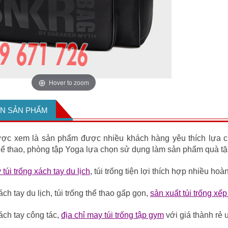
Hover to zoom
IN SẢN PHẨM
ược xem là sản phẩm được nhiều khách hàng yêu thích lựa ch
hể thao, phòng tập Yoga lựa chọn sử dụng làm sản phẩm quà tặ
túi trống xách tay du lịch
, túi trống tiện lợi thích hợp nhiều ho
xách tay du lịch, túi trống thể thao gấp gọn,
sản xuất túi trống xế
xách tay công tác,
địa chỉ may túi trống tập gym
với giá thành rẻ 