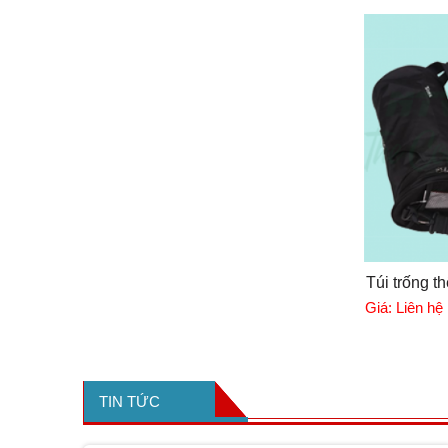
Túi trống t
Giá:
Liên hệ
TIN TỨC