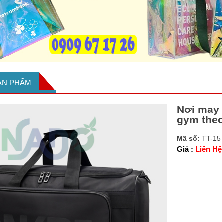
SẢN PHẨM
Nơi may 
gym theo
Mã số:
TT-15
Giá :
Liên Hệ