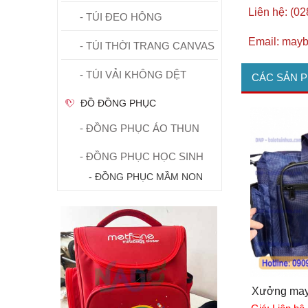
Liên hệ: (0
- TÚI ĐEO HÔNG
Email: mayb
- TÚI THỜI TRANG CANVAS
- TÚI VẢI KHÔNG DỆT
CÁC SẢN 
ĐỒ ĐỒNG PHỤC
- ĐỒNG PHỤC ÁO THUN
- ĐỒNG PHỤC HỌC SINH
- ĐỒNG PHỤC MẦM NON
Xưởng may t