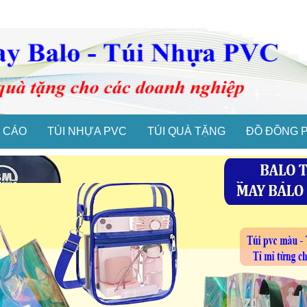
 CÁO
TÚI NHỰA PVC
TÚI QUÀ TẶNG
ĐỒ ĐỒNG 