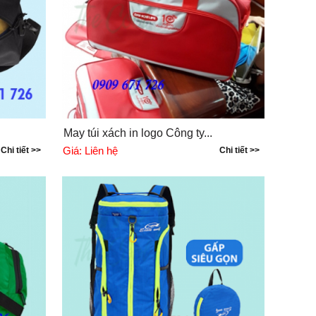
May túi xách in logo Công ty...
Giá:
Liên hệ
Chi tiết >>
Chi tiết >>