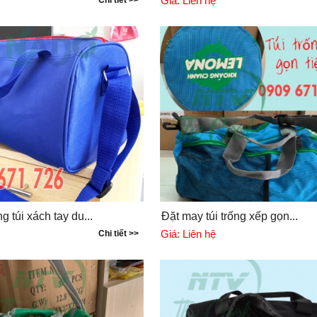
Giá:
Liên hệ
Chi tiết >>
g túi xách tay du...
Đặt may túi trống xếp gọn...
Giá:
Liên hệ
Chi tiết >>