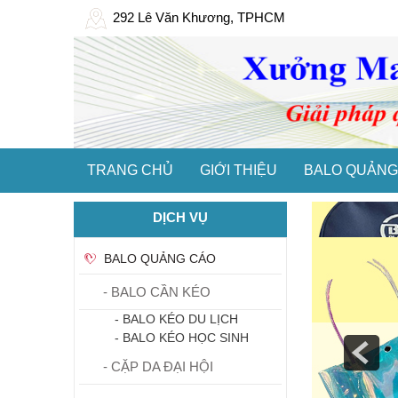
292 Lê Văn Khương, TPHCM
TRANG CHỦ
GIỚI THIỆU
BALO QUẢNG
DỊCH VỤ
BALO QUẢNG CÁO
- BALO CẦN KÉO
- BALO KÉO DU LỊCH
- BALO KÉO HỌC SINH
- CẶP DA ĐẠI HỘI