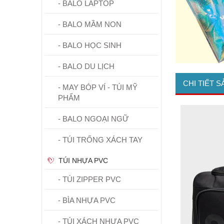
- BALO LAPTOP
- BALO MẦM NON
- BALO HỌC SINH
- BALO DU LỊCH
CHI TIẾT 
- MAY BÓP VÍ - TÚI MỸ
PHẨM
- BALO NGOẠI NGỮ
- TÚI TRỐNG XÁCH TAY
TÚI NHỰA PVC
- TÚI ZIPPER PVC
- BÌA NHỰA PVC
- TÚI XÁCH NHỰA PVC