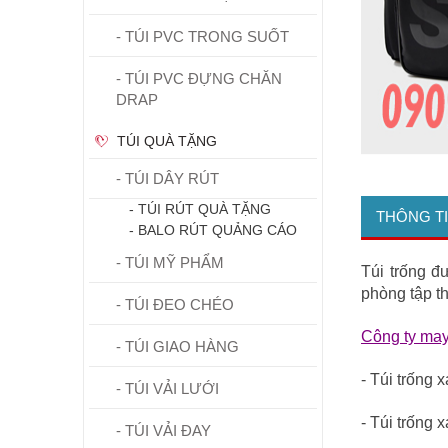
- TÚI PVC TRONG SUỐT
- TÚI PVC ĐỰNG CHĂN
DRAP
TÚI QUÀ TẶNG
- TÚI DÂY RÚT
- TÚI RÚT QUÀ TẶNG
THÔNG T
- BALO RÚT QUẢNG CÁO
- TÚI MỸ PHẨM
Túi trống đ
phòng tập t
- TÚI ĐEO CHÉO
Công ty may 
- TÚI GIAO HÀNG
- Túi trống 
- TÚI VẢI LƯỚI
- Túi trống 
- TÚI VẢI ĐAY