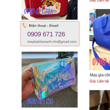
Giá:
Liên hệ
Điện thoại - Email
0909 671 726
maybalotuixach.ntv@gmail.com
May gia côn
Giá:
Liên hệ