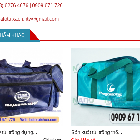
28) 6276 4676 | 0909 671 726
alotuixach.ntv@gmail.com
PHẨM KHÁC
úi trống đựng...
Sản xuất túi trống thể...