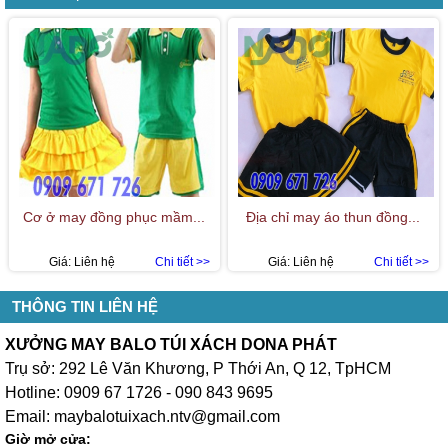
Cơ ở may đồng phục mầm...
Địa chỉ may áo thun đồng...
Giá:
Liên hệ
Chi tiết >>
Giá:
Liên hệ
Chi tiết >>
THÔNG TIN LIÊN HỆ
XƯỞNG MAY BALO TÚI XÁCH DONA PHÁT
Trụ sở: 292 Lê Văn Khương, P Thới An, Q 12, TpHCM
Hotline: 0909 67 1726 - 090 843 9695
Email: maybalotuixach.ntv@gmail.com
Giờ mở cửa: