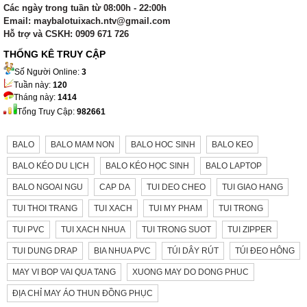
Các ngày trong tuần từ 08:00h - 22:00h
Email: maybalotuixach.ntv@gmail.com
Hỗ trợ và CSKH: 0909 671 726
THỐNG KÊ TRUY CẬP
Số Người Online:
3
Tuần này:
120
Tháng này:
1414
Tổng Truy Cập:
982661
BALO
BALO MAM NON
BALO HOC SINH
BALO KEO
BALO KÉO DU LỊCH
BALO KÉO HỌC SINH
BALO LAPTOP
BALO NGOAI NGU
CAP DA
TUI DEO CHEO
TUI GIAO HANG
TUI THOI TRANG
TUI XACH
TUI MY PHAM
TUI TRONG
TUI PVC
TUI XACH NHUA
TUI TRONG SUOT
TUI ZIPPER
TUI DUNG DRAP
BIA NHUA PVC
TÚI DÂY RÚT
TÚI ĐEO HÔNG
MAY VI BOP VAI QUA TANG
XUONG MAY DO DONG PHUC
ĐỊA CHỈ MAY ÁO THUN ĐỒNG PHỤC