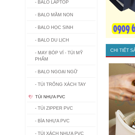
- BALO LAPTOP
- BALO MẦM NON
- BALO HỌC SINH
- BALO DU LỊCH
CHI TIẾT 
- MAY BÓP VÍ - TÚI MỸ
PHẨM
- BALO NGOẠI NGỮ
- TÚI TRỐNG XÁCH TAY
TÚI NHỰA PVC
- TÚI ZIPPER PVC
- BÌA NHỰA PVC
- TÚI XÁCH NHỰA PVC