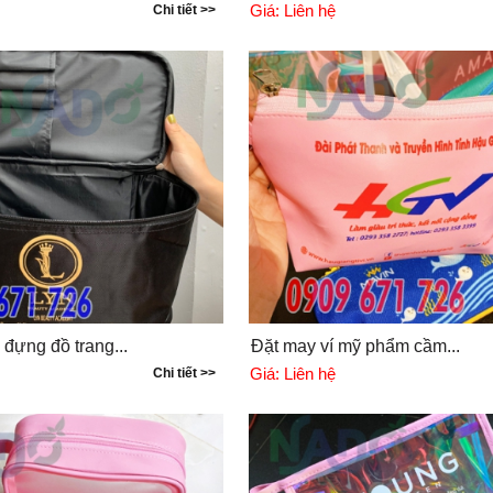
Giá:
Liên hệ
Chi tiết >>
 đựng đồ trang...
Đặt may ví mỹ phẩm cầm...
Giá:
Liên hệ
Chi tiết >>