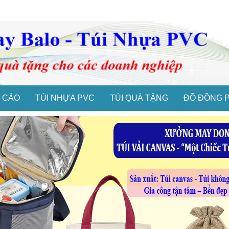
 CÁO
TÚI NHỰA PVC
TÚI QUÀ TẶNG
ĐỒ ĐỒNG 