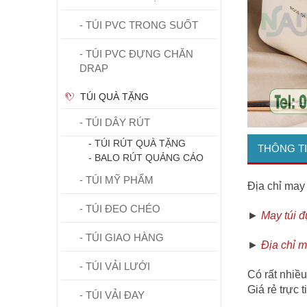
- TÚI PVC TRONG SUỐT
- TÚI PVC ĐỰNG CHĂN
DRAP
TÚI QUÀ TẶNG
- TÚI DÂY RÚT
- TÚI RÚT QUÀ TẶNG
THÔNG T
- BALO RÚT QUẢNG CÁO
- TÚI MỸ PHẨM
Địa chỉ may
- TÚI ĐEO CHÉO
►
May túi 
- TÚI GIAO HÀNG
►
Địa chỉ m
- TÚI VẢI LƯỚI
Có rất nhiề
Giá rẻ trực 
- TÚI VẢI ĐAY