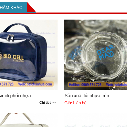
PHẨM KHÁC
imili phối nhựa...
Sản xuất túi nhựa tròn...
Giá:
Liên hệ
Chi tiết >>