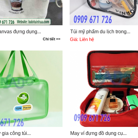
anvas đựng dụng...
Túi mỹ phẩm du lịch trong...
Giá:
Liên hệ
Chi tiết >>
gia công túi...
May ví đựng đồ dụng cụ...