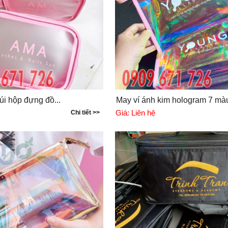
i hộp đựng đồ...
May ví ánh kim hologram 7 màu
Giá:
Liên hệ
Chi tiết >>