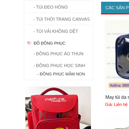
- TÚI ĐEO HÔNG
CÁC SẢN 
- TÚI THỜI TRANG CANVAS
- TÚI VẢI KHÔNG DỆT
ĐỒ ĐỒNG PHỤC
- ĐỒNG PHỤC ÁO THUN
- ĐỒNG PHỤC HỌC SINH
- ĐỒNG PHỤC MẦM NON
May túi da s
Giá:
Liên hệ