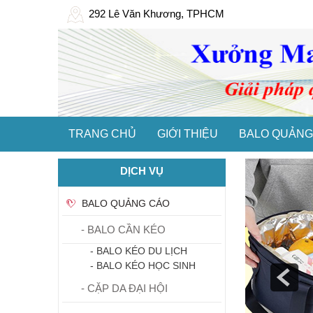
292 Lê Văn Khương, TPHCM
TRANG CHỦ
GIỚI THIỆU
BALO QUẢNG
DỊCH VỤ
BALO QUẢNG CÁO
- BALO CẦN KÉO
- BALO KÉO DU LỊCH
- BALO KÉO HỌC SINH
- CẶP DA ĐẠI HỘI