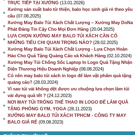
TRỰC TIẾP TẠI XƯỞNG
(13.01.2026)
Xưởng sản xuất balo từ thiện, balo học sinh giá rẻ theo yêu
cầu
(07.08.2025)
Xưởng May Balo Túi Xách Chất Lượng – Xưởng May DoNa
Phát Đáng Tin Cậy Cho Mọi Đơn Hàng
(20.04.2025)
LỰA CHỌN XƯỞNG MAY BALO TÚI XÁCH CẦN CÓ
NHỮNG TIẾU CHI QUAN TRỌNG NÀO?
(28.02.2025)
Xưởng May Balo Túi Xách Chất Lượng - Lựa Chọn Hoàn
Hảo Cho Quà Tặng Quảng Cáo và Khách Hàng
(02.10.2024)
Xưởng May Túi Chống Sốc Laptop In Logo Quà Tặng Nhận
Diện Thương Hiệu Doanh Nghiệp
(08.08.2024)
Có nên may balo túi xách in logo để làm vật phẩm quà tặng
quảng cáo?
(28.03.2024)
Vì sao túi vải không dệt được ưu chuộng lựa chọn làm túi
vải đựng quà tết ?
(24.12.2023)
NƠI MAY TÚI TRỐNG THỂ THAO IN LOGO ĐỂ LÀM QUÀ
TẶNG PHÒNG GYM, YOGA
(28.11.2023)
XƯỞNG MAY BALO TÚI XÁCH TPHCM - CÔNG TY MAY
BALO GIÁ RẺ
(09.08.2023)