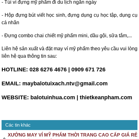
- Túi ví đựng mỹ phẩm đi du lịch ngắn ngày
- Hộp đựng bút viết học sinh, đựng dụng cụ học tập, dụng cụ
cá nhân
- Đựng combo chai chiết mỹ phẩm mini, dầu gội, sữa tắm,...
Liên hệ sản xuất và đặt may ví mỹ phẩm theo yêu cầu vui lòng
liên hệ qua thông tin sau:
HOTLINE: 028 6276 4676 | 0909 671 726
EMAIL: maybalotuixach.ntv@gmail.com
WEBSITE: balotuinhua.com | thietkeanpham.com
Các tin khác
XƯỞNG MAY VÍ MỸ PHẨM THỜI TRANG CAO CẤP GIÁ RẺ