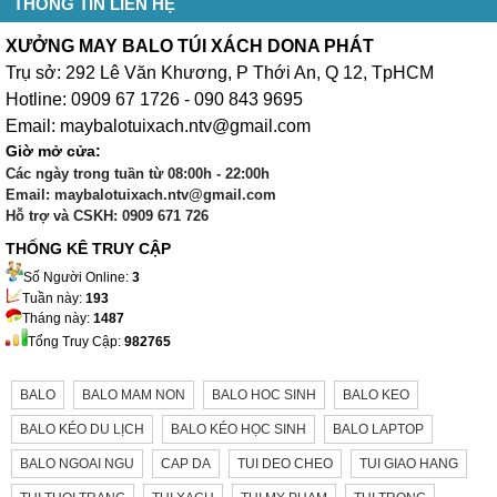
THÔNG TIN LIÊN HỆ
XƯỞNG MAY BALO TÚI XÁCH DONA PHÁT
Trụ sở: 292 Lê Văn Khương, P Thới An, Q 12, TpHCM
Hotline: 0909 67 1726 - 090 843 9695
Email: maybalotuixach.ntv@gmail.com
Giờ mở cửa:
Các ngày trong tuần từ 08:00h - 22:00h
Email: maybalotuixach.ntv@gmail.com
Hỗ trợ và CSKH: 0909 671 726
THỐNG KÊ TRUY CẬP
Số Người Online:
3
Tuần này:
193
Tháng này:
1487
Tổng Truy Cập:
982765
BALO
BALO MAM NON
BALO HOC SINH
BALO KEO
BALO KÉO DU LỊCH
BALO KÉO HỌC SINH
BALO LAPTOP
BALO NGOAI NGU
CAP DA
TUI DEO CHEO
TUI GIAO HANG