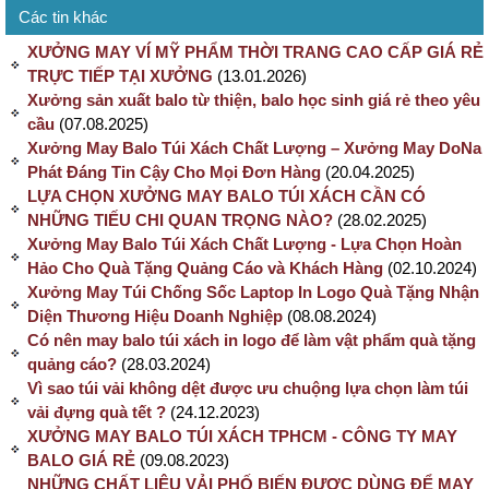
Các tin khác
XƯỞNG MAY VÍ MỸ PHẨM THỜI TRANG CAO CẤP GIÁ RẺ
TRỰC TIẾP TẠI XƯỞNG
(13.01.2026)
Xưởng sản xuất balo từ thiện, balo học sinh giá rẻ theo yêu
cầu
(07.08.2025)
Xưởng May Balo Túi Xách Chất Lượng – Xưởng May DoNa
Phát Đáng Tin Cậy Cho Mọi Đơn Hàng
(20.04.2025)
LỰA CHỌN XƯỞNG MAY BALO TÚI XÁCH CẦN CÓ
NHỮNG TIẾU CHI QUAN TRỌNG NÀO?
(28.02.2025)
Xưởng May Balo Túi Xách Chất Lượng - Lựa Chọn Hoàn
Hảo Cho Quà Tặng Quảng Cáo và Khách Hàng
(02.10.2024)
Xưởng May Túi Chống Sốc Laptop In Logo Quà Tặng Nhận
Diện Thương Hiệu Doanh Nghiệp
(08.08.2024)
Có nên may balo túi xách in logo để làm vật phẩm quà tặng
quảng cáo?
(28.03.2024)
Vì sao túi vải không dệt được ưu chuộng lựa chọn làm túi
vải đựng quà tết ?
(24.12.2023)
XƯỞNG MAY BALO TÚI XÁCH TPHCM - CÔNG TY MAY
BALO GIÁ RẺ
(09.08.2023)
NHỮNG CHẤT LIỆU VẢI PHỐ BIẾN ĐƯỢC DÙNG ĐỂ MAY