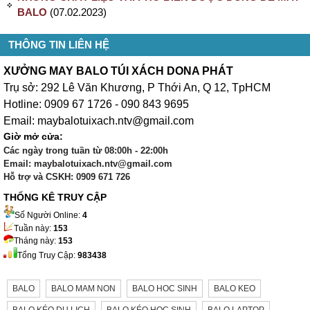
BALO
(07.02.2023)
THÔNG TIN LIÊN HỆ
XƯỞNG MAY BALO TÚI XÁCH DONA PHÁT
Trụ sở: 292 Lê Văn Khương, P Thới An, Q 12, TpHCM
Hotline: 0909 67 1726 - 090 843 9695
Email: maybalotuixach.ntv@gmail.com
Giờ mở cửa:
Các ngày trong tuần từ 08:00h - 22:00h
Email: maybalotuixach.ntv@gmail.com
Hỗ trợ và CSKH: 0909 671 726
THỐNG KÊ TRUY CẬP
Số Người Online:
4
Tuần này:
153
Tháng này:
153
Tổng Truy Cập:
983438
BALO
BALO MAM NON
BALO HOC SINH
BALO KEO